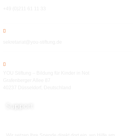
+49 (0)211 61 11 33
sekretariat@you-stiftung.de
YOU Stiftung – Bildung für Kinder in Not
Grafenberger Allee 87
40237 Düsseldorf, Deutschland
Support
Wir setzen Ihre Spende direkt dort ein, wo Hilfe am