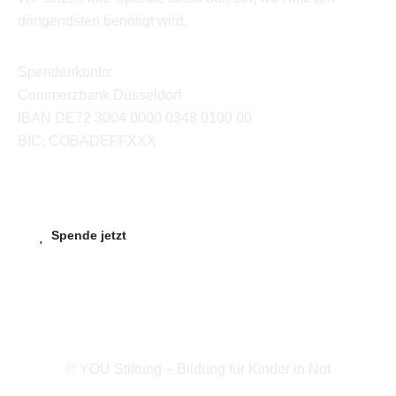
dringendsten benötigt wird.
Spendenkonto:
Commerzbank Düsseldorf
IBAN DE72 3004 0000 0348 0100 00
BIC: COBADEFFXXX
Spende jetzt
© YOU Stiftung – Bildung für Kinder in Not