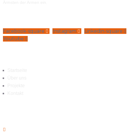
Ärmsten der Armen ein.
Facebook-square
Instagram
Linkedin-square
Youtube
Navigation
Startseite
Über uns
Projekte
Kontakt
Kontakt