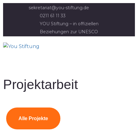
sekretariat@you-stiftung.de
0211 61 11 33
YOU Stiftung – in offiziellen
Beziehungen zur UNESCO
Projektarbeit
Alle Projekte