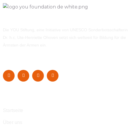
Die YOU Stiftung, eine Initiative von UNESCO Sonderbotsschafterin
Dr. h.c. Ute-Henriette Ohoven setzt sich weltweit für Bildung für die
Ärmsten der Armen ein.
Navigation
Startseite
Über uns