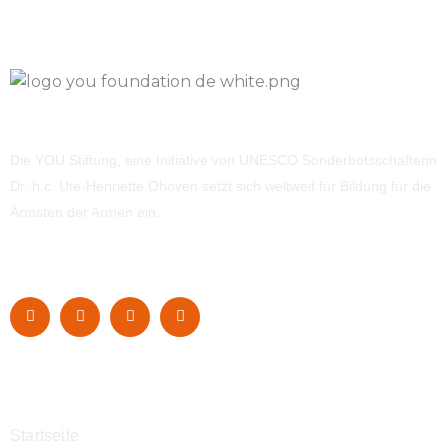
Die YOU Stiftung, eine Initiative von UNESCO Sonderbotsschafterin
Dr. h.c. Ute-Henriette Ohoven setzt sich weltweit für Bildung für die
Ärmsten der Armen ein.
Navigation
Startseite