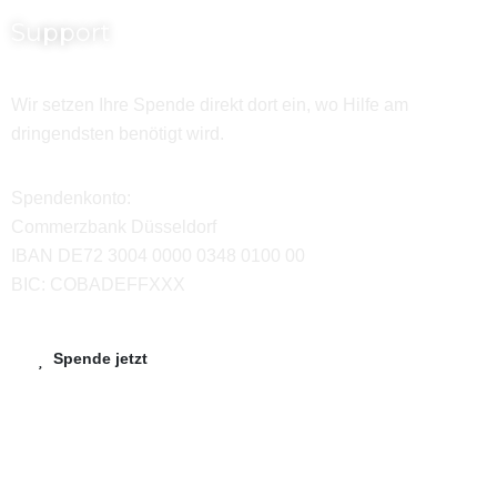
Support
Wir setzen Ihre Spende direkt dort ein, wo Hilfe am
dringendsten benötigt wird.
Spendenkonto:
Commerzbank Düsseldorf
IBAN DE72 3004 0000 0348 0100 00
BIC: COBADEFFXXX
Spende jetzt