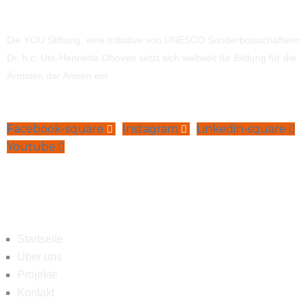
Die YOU Stiftung, eine Initiative von UNESCO Sonderbotsschafterin
Dr. h.c. Ute-Henriette Ohoven setzt sich weltweit für Bildung für die
Ärmsten der Armen ein.
Facebook-square
Instagram
Linkedin-square
Youtube
Navigation
Startseite
Über uns
Projekte
Kontakt