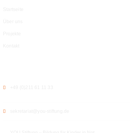
Startseite
Über uns
Projekte
Kontakt
Kontakt
+49 (0)211 61 11 33
sekretariat@you-stiftung.de
YOU Stiftung – Bildung für Kinder in Not