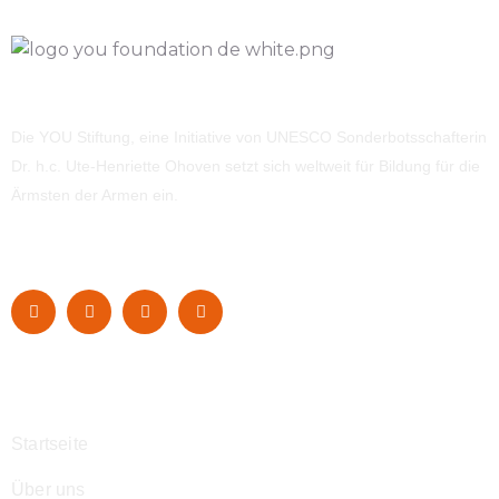
Die YOU Stiftung, eine Initiative von UNESCO Sonderbotsschafterin
Dr. h.c. Ute-Henriette Ohoven setzt sich weltweit für Bildung für die
Ärmsten der Armen ein.
Navigation
Startseite
Über uns