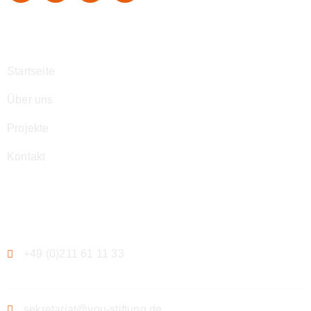
Navigation
Startseite
Über uns
Projekte
Kontakt
Kontakt
+49 (0)211 61 11 33
sekretariat@you-stiftung.de