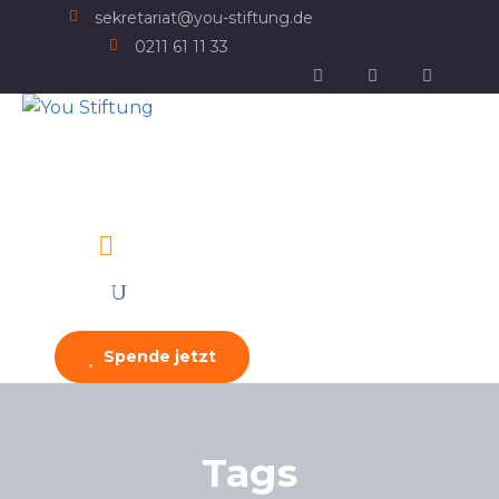
sekretariat@you-stiftung.de
0211 61 11 33
Spende jetzt
Tags