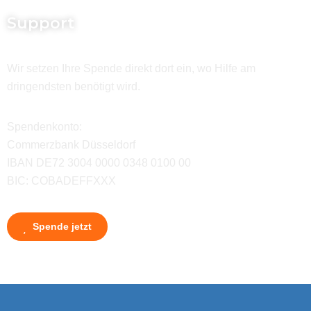
Support
Wir setzen Ihre Spende direkt dort ein, wo Hilfe am
dringendsten benötigt wird.
Spendenkonto:
Commerzbank Düsseldorf
IBAN DE72 3004 0000 0348 0100 00
BIC: COBADEFFXXX
Spende jetzt