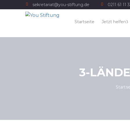
sekretariat@you-stiftung.de
0211 61 11 
Startseite
Jetzt helfen
3-LÄNDE
Startse