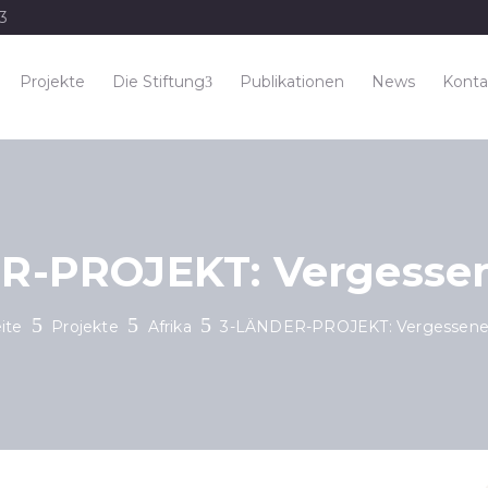
33
Projekte
Die Stiftung
Publikationen
News
Konta
R-PROJEKT: Vergessen
ite
Projekte
Afrika
3-LÄNDER-PROJEKT: Vergessene 