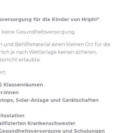
versorgung für die Kinder von Hriphi“
d keine Gesundheitsversorgung.
und Behilfsmaterial einen kleinen Ort für die
rlich je nach Wetterlage keinen sicheren,
erricht erlaubte.
rt:
 6 Klassenräumen
er:innen
ptops, Solar-Anlage und Gerätschaften
tsstation
alifizierten Krankenschwester
 Gesundheitsversorgung und Schulungen