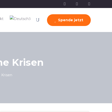
kt
Spende jetzt
e Krisen
Krisen