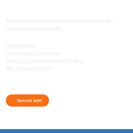
Wir setzen Ihre Spende direkt dort ein, wo Hilfe am
dringendsten benötigt wird.
Spendenkonto:
Commerzbank Düsseldorf
IBAN DE72 3004 0000 0348 0100 00
BIC: COBADEFFXXX
Spende jetzt