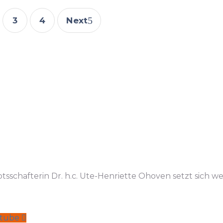
3
4
Next
tsschafterin Dr. h.c. Ute-Henriette Ohoven setzt sich we
tube