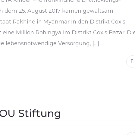
YA Kinder – 10 frühkindliche Entwicklungs-
ach dem 25. August 2017 kamen gewaltsam
aat Rakhine in Myanmar in den Distrikt Cox’s
 eine Million Rohingya im Distrikt Cox’s Bazar. Di
e lebensnotwendige Versorgung, […]
YOU Stiftung