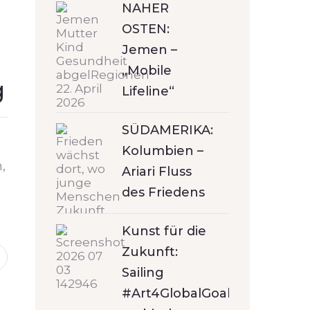
NAHER
OSTEN:
Jemen –
„Mobile
g
Lifeline“
SÜDAMERIKA:
Kolumbien –
,
Ariari Fluss
des Friedens
Kunst für die
Zukunft:
Sailing
#Art4GlobalGoals