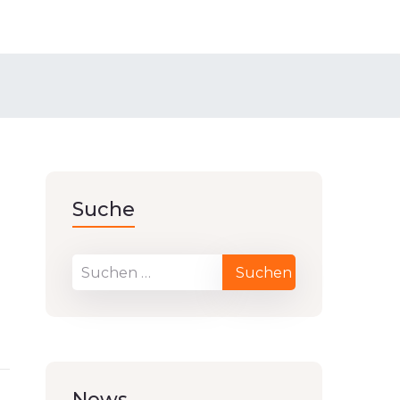
Suche
r
News