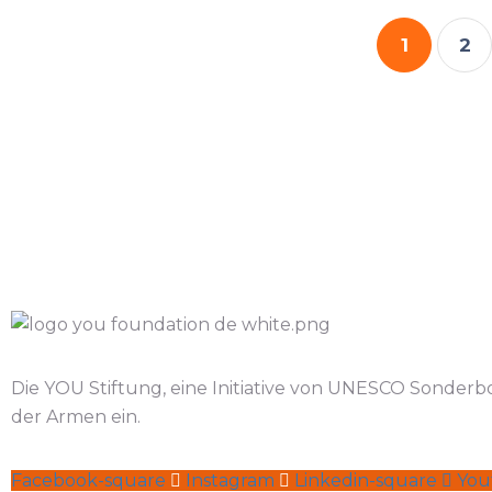
1
2
Die YOU Stiftung, eine Initiative von UNESCO Sonderbo
der Armen ein.
Facebook-square
Instagram
Linkedin-square
You