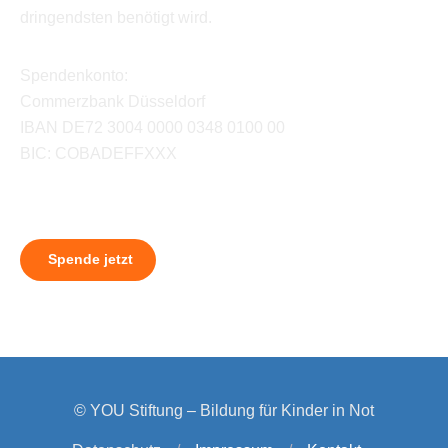
dringendsten benötigt wird.
Spendenkonto:
Commerzbank Düsseldorf
IBAN DE72 3004 0000 0348 0100 00
BIC: COBADEFFXXX
Spende jetzt
© YOU Stiftung – Bildung für Kinder in Not