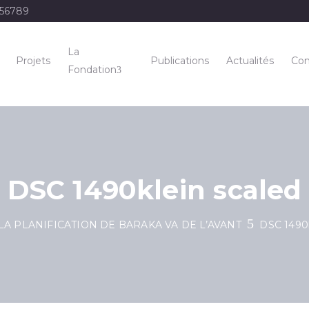
456789
La
Projets
Publications
Actualités
Con
Fondation
DSC 1490klein scaled
LA PLANIFICATION DE BARAKA VA DE L’AVANT
DSC 1490k