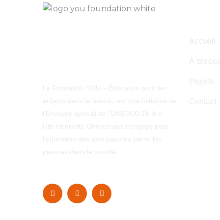
Navig
Accueil
À propo
Projets
La Fondation YOU – Éducation pour les
enfants dans le besoin, est une initiative de
Contact
l’Envoyée spécial de l’UNESCO Dr. h.c.
Ute-Henriette Ohoven qui s’engage pour
l’éducation des plus pauvres parmi les
pauvres dans le monde.