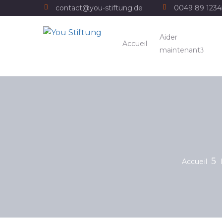
contact@you-stiftung.de
0049 89 123
Aider
Accueil
maintenant
Accueil