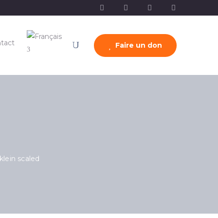
tact
Faire un don
lein scaled