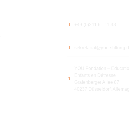
ation
Contact
+49 (0)211 61 11 33
s
sekretariat@you-stiftung.
YOU Fondation – Educatio
Enfants en Détresse
Grafenberger Allee 87
40237 Düsseldorf, Allema