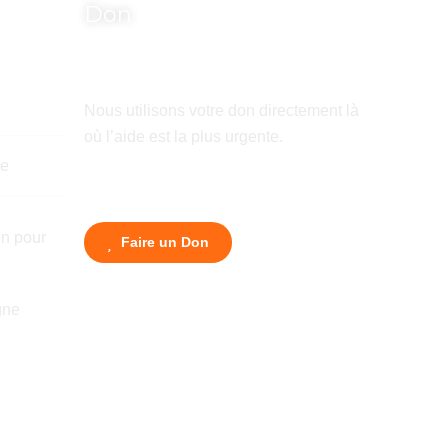
Don
Nous utilisons votre don directement là
où l’aide est la plus urgente.
de
n pour
Faire un Don
gne