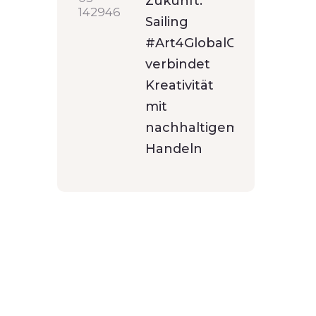
Zukunft:
Sailing
#Art4GlobalGoals
verbindet
Kreativität
mit
nachhaltigem
Handeln