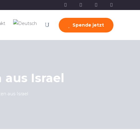
akt
Spende jetzt
aus Israel
en aus Israel