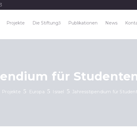
33
Projekte
Die Stiftung
Publikationen
News
Kont
pendium für Studenten 
Projekte
Europa
Israel
Jahresstipendium für Student