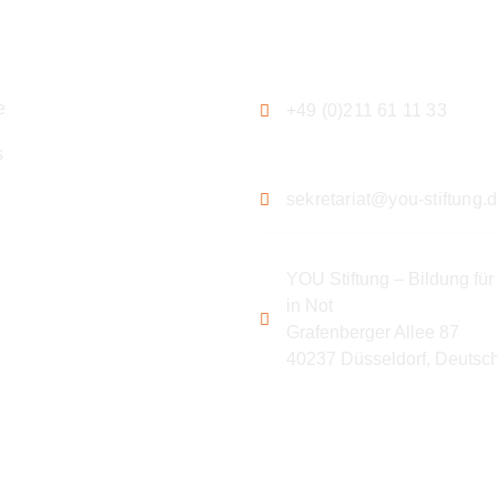
ation
Kontakt
e
+49 (0)211 61 11 33
s
sekretariat@you-stiftung.
YOU Stiftung – Bildung für
in Not
Grafenberger Allee 87
40237 Düsseldorf, Deutsc