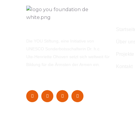
Navig
Startseit
Die YOU Stiftung, eine Initiative von
Über un
UNESCO Sonderbotsschafterin Dr. h.c.
Projekte
Ute-Henriette Ohoven setzt sich weltweit für
Bildung für die Ärmsten der Armen ein.
Kontakt