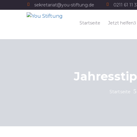
sekretariat@you-stiftung.de
0211 61 11 
Startseite
Jetzt helfen
Jahressti
Startseite