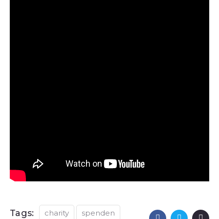
Tags:
charity
spenden