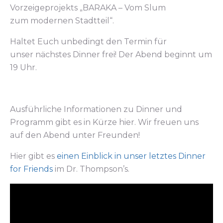
Vorzeigeprojekts „BARAKA – Vom Slum
zum modernen Stadtteil“.
Haltet Euch unbedingt den Termin für
unser nächstes Dinner frei! Der Abend beginnt um
19 Uhr.
Ausführliche Informationen zu Dinner und
Programm gibt es in Kürze hier. Wir freuen uns
auf den Abend unter Freunden!
Hier gibt es
einen Einblick in unser letztes Dinner
for Friends
im Dr. Thompson’s.