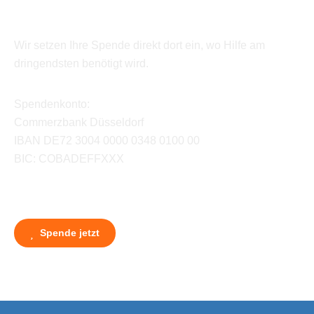
Wir setzen Ihre Spende direkt dort ein, wo Hilfe am
dringendsten benötigt wird.
Spendenkonto:
Commerzbank Düsseldorf
IBAN DE72 3004 0000 0348 0100 00
BIC: COBADEFFXXX
Spende jetzt