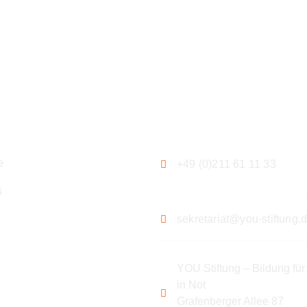
ation
Kontakt
e
+49 (0)211 61 11 33
s
sekretariat@you-stiftung.
YOU Stiftung – Bildung für
in Not
Grafenberger Allee 87