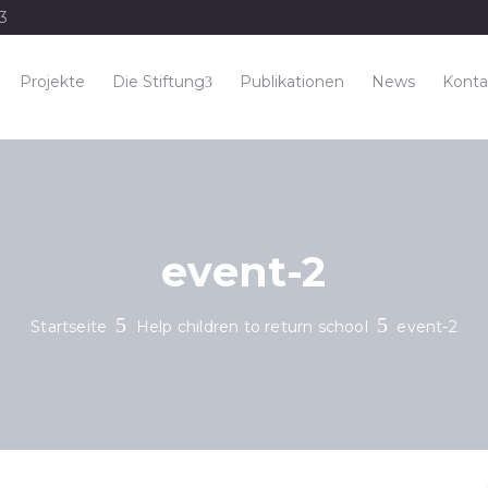
33
Projekte
Die Stiftung
Publikationen
News
Konta
event-2
Startseite
Help children to return school
event-2