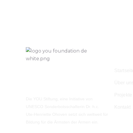
Navig
Startseit
Über un
Projekte
Die YOU Stiftung, eine Initiative von
UNESCO Sonderbotsschafterin Dr. h.c.
Kontakt
Ute-Henriette Ohoven setzt sich weltweit für
Bildung für die Ärmsten der Armen ein.