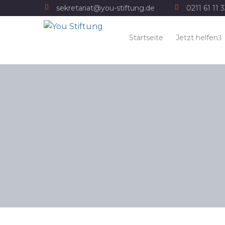
sekretariat@you-stiftung.de
0211 61 11 
Startseite
Jetzt helfen