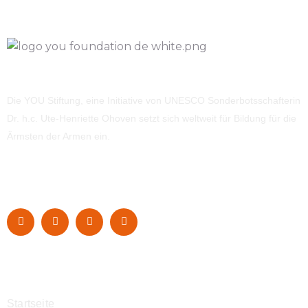
Die YOU Stiftung, eine Initiative von UNESCO Sonderbotsschafterin
Dr. h.c. Ute-Henriette Ohoven setzt sich weltweit für Bildung für die
Ärmsten der Armen ein.
Navigation
Startseite