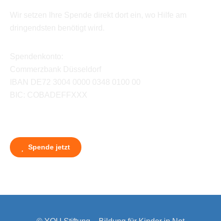
Wir setzen Ihre Spende direkt dort ein, wo Hilfe am
dringendsten benötigt wird.
Spendenkonto:
Commerzbank Düsseldorf
IBAN DE72 3004 0000 0348 0100 00
BIC: COBADEFFXXX
Spende jetzt