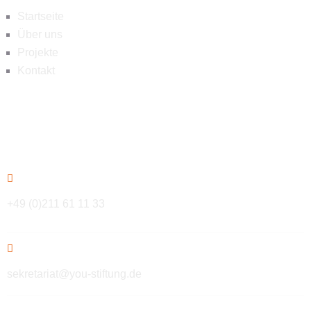
Startseite
Über uns
Projekte
Kontakt
Kontakt
+49 (0)211 61 11 33
sekretariat@you-stiftung.de