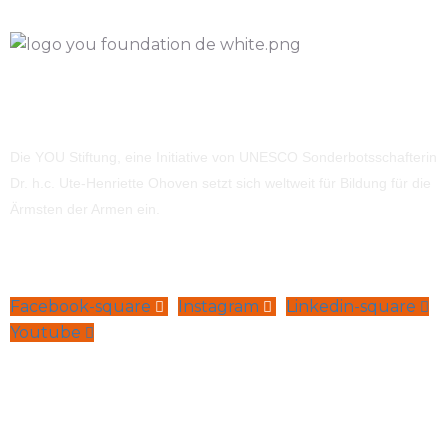
Die YOU Stiftung, eine Initiative von UNESCO Sonderbotsschafterin
Dr. h.c. Ute-Henriette Ohoven setzt sich weltweit für Bildung für die
Ärmsten der Armen ein.
Facebook-square
Instagram
Linkedin-square
Youtube
Navigation