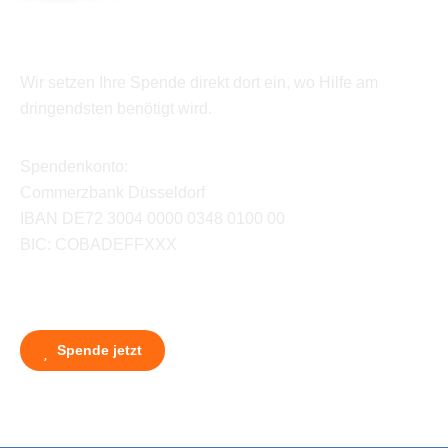
Wir setzen Ihre Spende direkt dort ein, wo Hilfe am
dringendsten benötigt wird.
Spendenkonto:
Commerzbank Düsseldorf
IBAN DE72 3004 0000 0348 0100 00
BIC: COBADEFFXXX
Spende jetzt