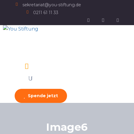
sekretariat@you-stiftung.de
0211 61 11 33
Spende jetzt
Image6