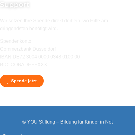
Support
Wir setzen Ihre Spende direkt dort ein, wo Hilfe am
dringendsten benötigt wird.
Spendenkonto:
Commerzbank Düsseldorf
IBAN DE72 3004 0000 0348 0100 00
BIC: COBADEFFXXX
Spende jetzt
© YOU Stiftung – Bildung für Kinder in Not