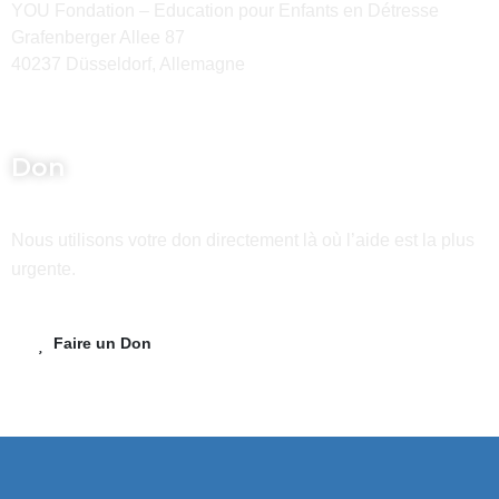
YOU Fondation – Education pour Enfants en Détresse
Grafenberger Allee 87
40237 Düsseldorf, Allemagne
Don
Nous utilisons votre don directement là où l’aide est la plus
urgente.
Faire un Don