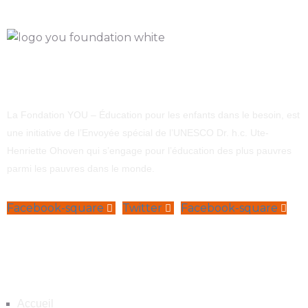
La Fondation YOU – Éducation pour les enfants dans le besoin, est
une initiative de l’Envoyée spécial de l’UNESCO Dr. h.c. Ute-
Henriette Ohoven qui s’engage pour l’éducation des plus pauvres
parmi les pauvres dans le monde.
Facebook-square
Twitter
Facebook-square
Navigation
Accueil