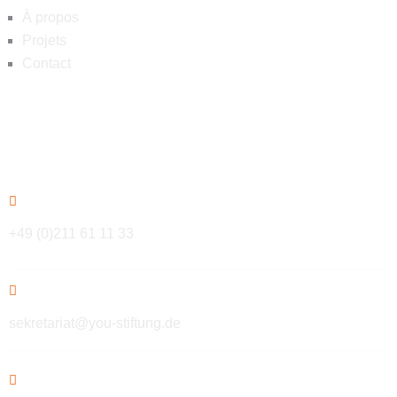
À propos
Projets
Contact
Contact
+49 (0)211 61 11 33
sekretariat@you-stiftung.de