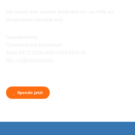
Wir setzen Ihre Spende direkt dort ein, wo Hilfe am
dringendsten benötigt wird.
Spendenkonto:
Commerzbank Düsseldorf
IBAN DE72 3004 0000 0348 0100 00
BIC: COBADEFFXXX
Spende jetzt