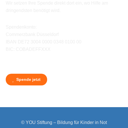
Wir setzen Ihre Spende direkt dort ein, wo Hilfe am
dringendsten benötigt wird.
Spendenkonto:
Commerzbank Düsseldorf
IBAN DE72 3004 0000 0348 0100 00
BIC: COBADEFFXXX
Spende jetzt
© YOU Stiftung – Bildung für Kinder in Not