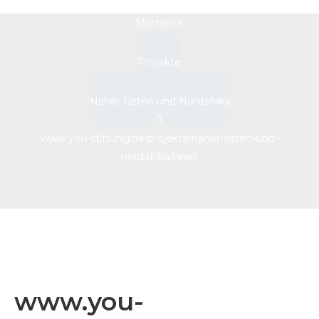
Startseite
Projekte
Naher Osten und Nordafrika
www.you-stiftung.de/projekte/naher-osten-und-
nordafrika/israel
www.you-