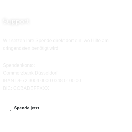
Support
Wir setzen Ihre Spende direkt dort ein, wo Hilfe am
dringendsten benötigt wird.
Spendenkonto:
Commerzbank Düsseldorf
IBAN DE72 3004 0000 0348 0100 00
BIC: COBADEFFXXX
Spende jetzt