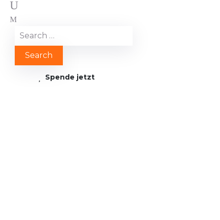
Spende jetzt
www.you-
stiftung.de/projekte/na
osten-und-
nordafrika/israel