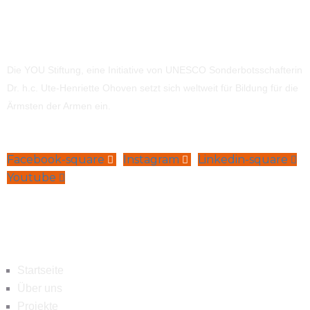
Die YOU Stiftung, eine Initiative von UNESCO Sonderbotsschafterin
Dr. h.c. Ute-Henriette Ohoven setzt sich weltweit für Bildung für die
Ärmsten der Armen ein.
Facebook-square
Instagram
Linkedin-square
Youtube
Navigation
Startseite
Über uns
Projekte