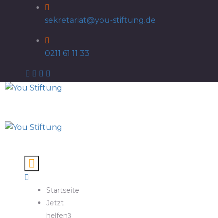
sekretariat@you-stiftung.de
0211 61 11 33
Startseite
Jetzt
helfen