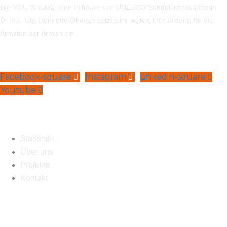
Die YOU Stiftung, eine Initiative von UNESCO Sonderbotsschafterin
Dr. h.c. Ute-Henriette Ohoven setzt sich weltweit für Bildung für die
Ärmsten der Armen ein.
Facebook-square
Instagram
Linkedin-square
Youtube
Navigation
Startseite
Über uns
Projekte
Kontakt
Kontakt