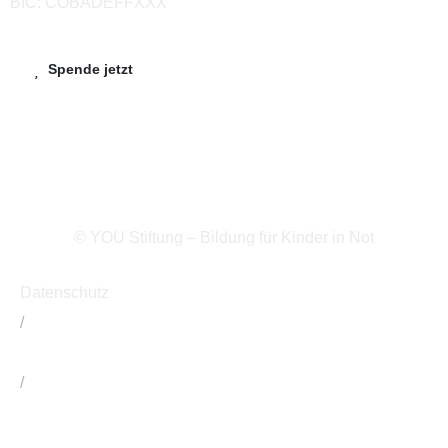
BIC: COBADEFFXXX
Spende jetzt
© YOU Stiftung – Bildung für Kinder in Not
Datenschutz
/
Impressum
/
Kontakt