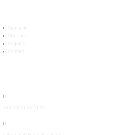
Navigation
Startseite
Über uns
Projekte
Kontakt
Kontakt
+49 (0)211 61 11 33
sekretariat@you-stiftung.de