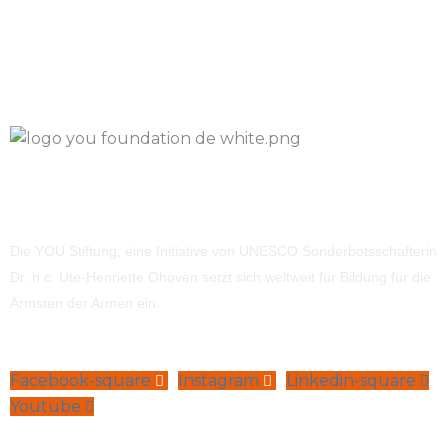
Die YOU Stiftung, eine Initiative von UNESCO Sonderbotsschafterin
Dr. h.c. Ute-Henriette Ohoven setzt sich weltweit für Bildung für die
Ärmsten der Armen ein.
Facebook-square
Instagram
Linkedin-square
Youtube