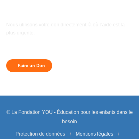
Nous utilisons votre don directement là où l’aide est la
plus urgente.
Faire un Don
© La Fondation YOU - Éducation pour les enfants dans le
besoin
Protection de données
/
Mentions légales
/