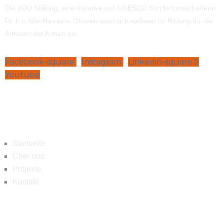
Die YOU Stiftung, eine Initiative von UNESCO Sonderbotsschafterin
Dr. h.c. Ute-Henriette Ohoven setzt sich weltweit für Bildung für die
Ärmsten der Armen ein.
Facebook-square
Instagram
Linkedin-square
Youtube
Navigation
Startseite
Über uns
Projekte
Kontakt