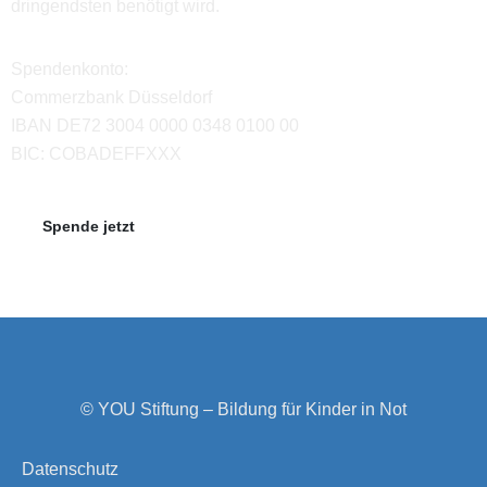
dringendsten benötigt wird.
Spendenkonto:
Commerzbank Düsseldorf
IBAN DE72 3004 0000 0348 0100 00
BIC: COBADEFFXXX
Spende jetzt
© YOU Stiftung – Bildung für Kinder in Not
Datenschutz