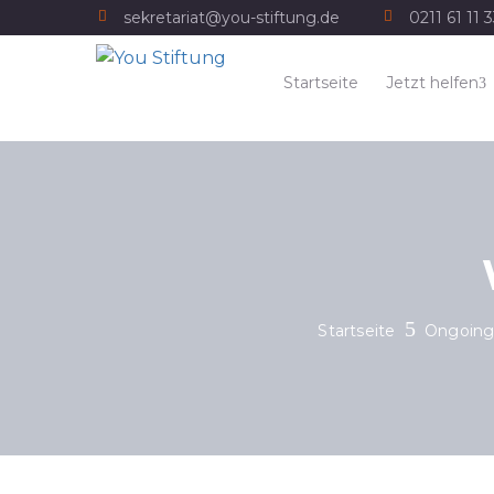
sekretariat@you-stiftung.de
0211 61 11 
Startseite
Jetzt helfen
Startseite
Ongoing-