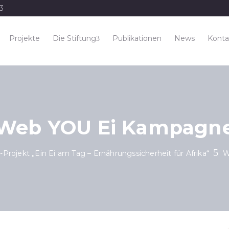
33
Projekte
Die Stiftung
Publikationen
News
Konta
Web YOU Ei Kampagn
Projekt „Ein Ei am Tag – Ernährungssicherheit für Afrika“
W