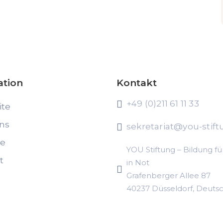
ation
Kontakt
+49 (0)211 61 11 33
ite
ns
sekretariat@you-stift
te
YOU Stiftung – Bildung fü
t
in Not
Grafenberger Allee 87
40237 Düsseldorf, Deuts