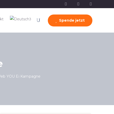
kt
Spende jetzt
e
eb YOU Ei Kampagne