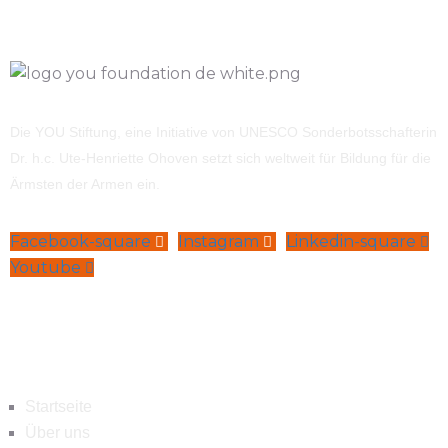
Die YOU Stiftung, eine Initiative von UNESCO Sonderbotsschafterin
Dr. h.c. Ute-Henriette Ohoven setzt sich weltweit für Bildung für die
Ärmsten der Armen ein.
Facebook-square
Instagram
Linkedin-square
Youtube
Navigation
Startseite
Über uns