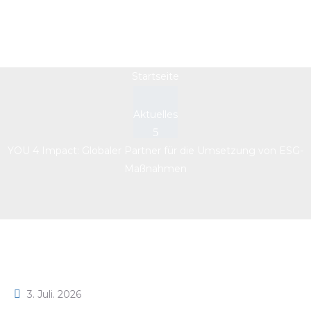
Umsetzung von ESG-
Maßnahmen
Startseite
Aktuelles
YOU 4 Impact: Globaler Partner für die Umsetzung von ESG-
Maßnahmen
3. Juli. 2026