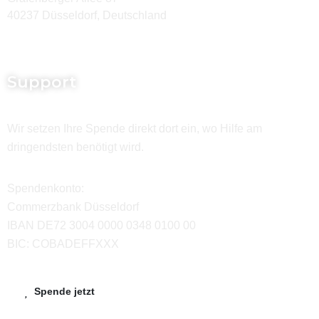
40237 Düsseldorf, Deutschland
Support
Wir setzen Ihre Spende direkt dort ein, wo Hilfe am
dringendsten benötigt wird.
Spendenkonto:
Commerzbank Düsseldorf
IBAN DE72 3004 0000 0348 0100 00
BIC: COBADEFFXXX
Spende jetzt