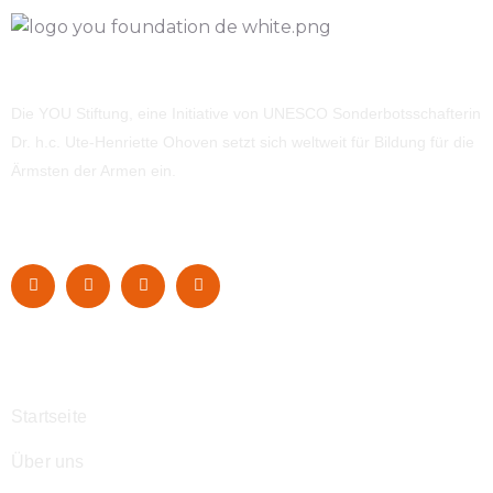
Die YOU Stiftung, eine Initiative von UNESCO Sonderbotsschafterin
Dr. h.c. Ute-Henriette Ohoven setzt sich weltweit für Bildung für die
Ärmsten der Armen ein.
Navigation
Startseite
Über uns