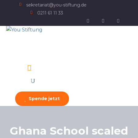
sekretariat@you-stiftung.de
0211 61 11 33
Spende jetzt
Ghana School scaled