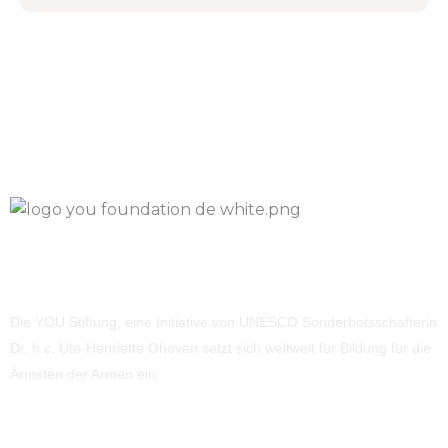
Die YOU Stiftung, eine Initiative von UNESCO Sonderbotsschafterin
Dr. h.c. Ute-Henriette Ohoven setzt sich weltweit für Bildung für die
Ärmsten der Armen ein.