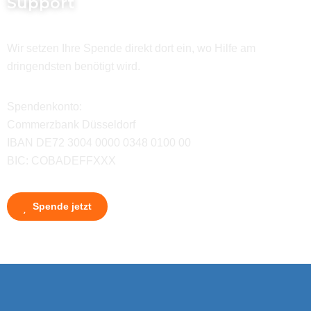
Support
Wir setzen Ihre Spende direkt dort ein, wo Hilfe am
dringendsten benötigt wird.
Spendenkonto:
Commerzbank Düsseldorf
IBAN DE72 3004 0000 0348 0100 00
BIC: COBADEFFXXX
Spende jetzt