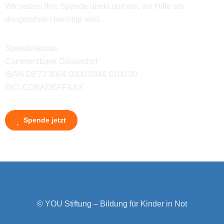
Wir setzen Ihre Spende direkt dort ein, wo Hilfe am
dringendsten benötigt wird.
Spendenkonto:
Commerzbank Düsseldorf
IBAN DE72 3004 0000 0348 0100 00
BIC: COBADEFFXXX
Spende jetzt
© YOU Stiftung – Bildung für Kinder in Not