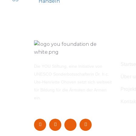
Handeln
Navi
Startse
Die YOU Stiftung, eine Initiative von
UNESCO Sonderbotsschafterin Dr. h.c.
Über u
Ute-Henriette Ohoven setzt sich weltweit
Projek
für Bildung für die Ärmsten der Armen
ein.
Kontak