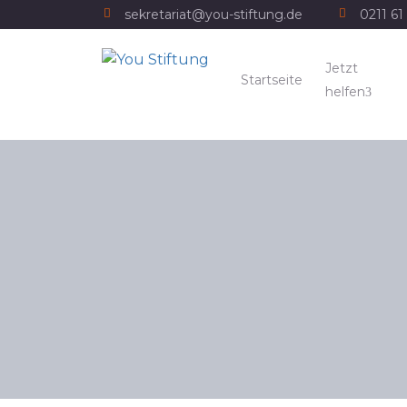
sekretariat@you-stiftung.de
0211 61 
Jetzt
Startseite
helfen