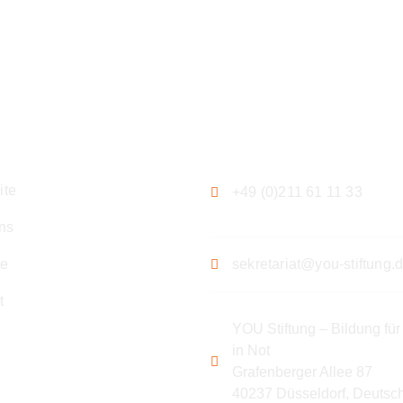
gation
Kontakt
ite
+49 (0)211 61 11 33
ns
te
sekretariat@you-stiftung.
t
YOU Stiftung – Bildung für
in Not
Grafenberger Allee 87
40237 Düsseldorf, Deutsc