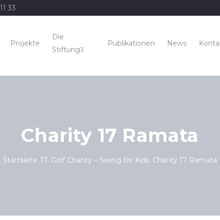
11 33
Die
Projekte
Publikationen
News
Konta
Stiftung
Charity 17 Ramata
Startseite
17. Golf Charity – Swing for Kids
Charity 17 Ramata