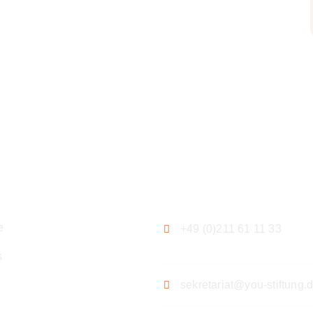
ation
Kontakt
e
+49 (0)211 61 11 33
s
sekretariat@you-stiftung.