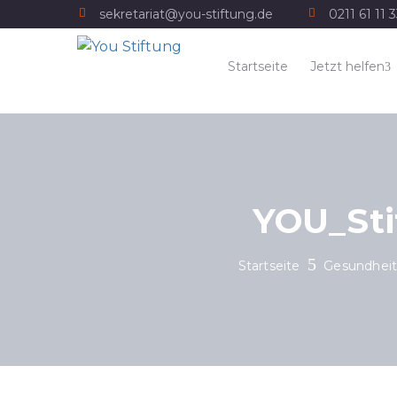
sekretariat@you-stiftung.de
0211 61 11 
Startseite
Jetzt helfen
YOU_Sti
Startseite
Gesundheit