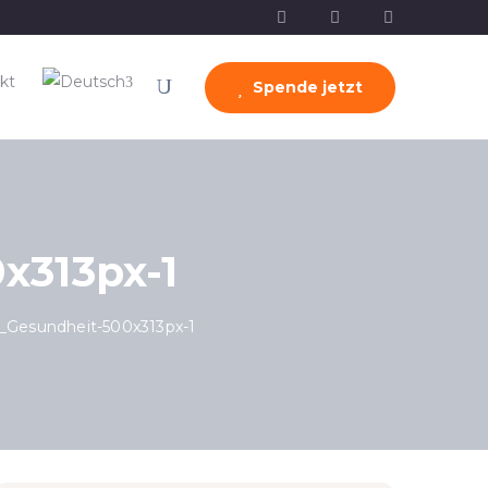
kt
Spende jetzt
x313px-1
_Gesundheit-500x313px-1