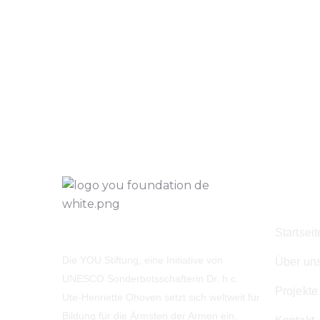
Navig
Startseit
Die YOU Stiftung, eine Initiative von
Über un
UNESCO Sonderbotsschafterin Dr. h.c.
Projekte
Ute-Henriette Ohoven setzt sich weltweit für
Bildung für die Ärmsten der Armen ein.