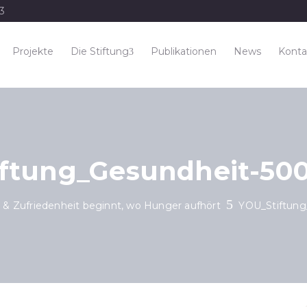
33
Projekte
Die Stiftung
Publikationen
News
Konta
ftung_Gesundheit-500
 & Zufriedenheit beginnt, wo Hunger aufhört
YOU_Stiftung