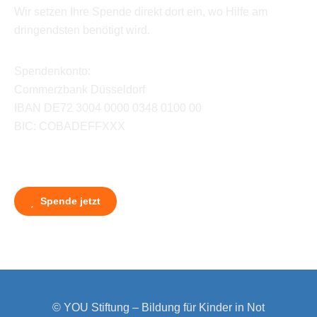
Wir setzen Ihre Spende direkt dort ein, wo Hilfe am
dringendsten benötigt wird.
Spendenkonto:
Commerzbank Düsseldorf
IBAN DE72 3004 0000 0348 0100 00
BIC: COBADEFFXXX
Spende jetzt
© YOU Stiftung – Bildung für Kinder in Not