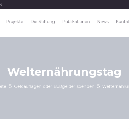
33
Projekte
Die Stiftung
Publikationen
News
Konta
Welternährungstag
eite
Geldauflagen oder Bußgelder spenden
Welternähru