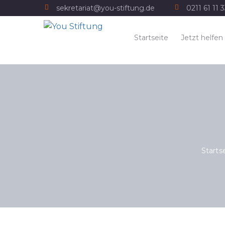
sekretariat@you-stiftung.de
0211 61 11 
Startseite
Jetzt helfen
Starts