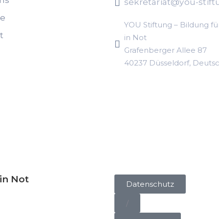
ns
sekretariat@you-stift
te
YOU Stiftung – Bildung fü
t
in Not
Grafenberger Allee 87
40237 Düsseldorf, Deuts
in Not
Datenschutz
/