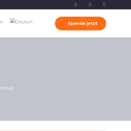
kt
Spende jetzt
ngstag