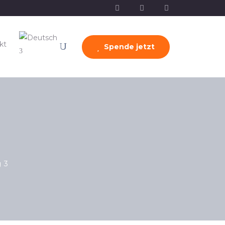
kt
Spende jetzt
g
3