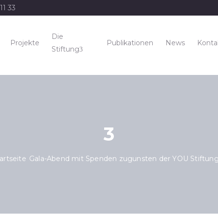
11 33
Die
Projekte
Publikationen
News
Konta
Stiftung
3
artseite
Gala-Abend mit Spenden zugunsten der YOU Stiftun