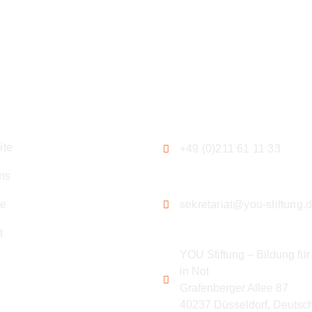
gation
Kontakt
ite
+49 (0)211 61 11 33
ns
te
sekretariat@you-stiftung.
t
YOU Stiftung – Bildung für
in Not
Grafenberger Allee 87
40237 Düsseldorf, Deutsc