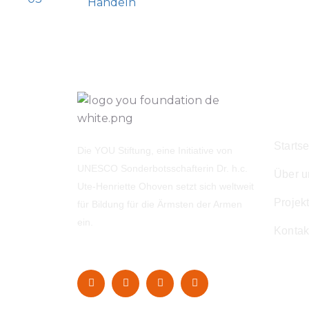
Handeln
Navi
Startse
Die YOU Stiftung, eine Initiative von
UNESCO Sonderbotsschafterin Dr. h.c.
Über u
Ute-Henriette Ohoven setzt sich weltweit
Projek
für Bildung für die Ärmsten der Armen
ein.
Kontak