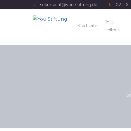
sekretariat@you-stiftung.de
0211 61 
Jetzt
Startseite
helfen
St