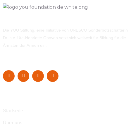
Die YOU Stiftung, eine Initiative von UNESCO Sonderbotsschafterin
Dr. h.c. Ute-Henriette Ohoven setzt sich weltweit für Bildung für die
Ärmsten der Armen ein.
Navigation
Startseite
Über uns