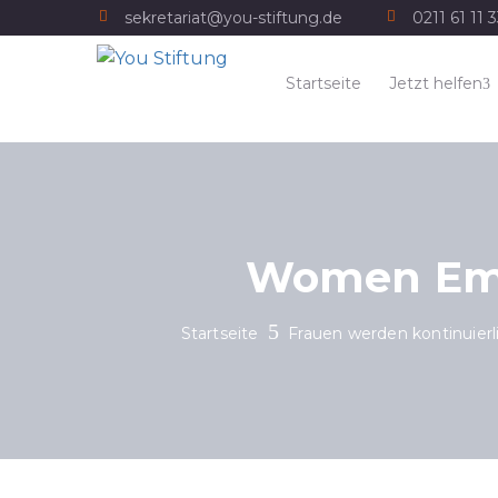
sekretariat@you-stiftung.de
0211 61 11 
Startseite
Jetzt helfen
Women Emp
Startseite
Frauen werden kontinuier