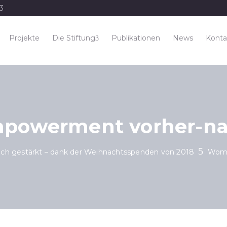
33
Projekte
Die Stiftung
Publikationen
News
Konta
owerment vorher-nac
lich gestärkt – dank der Weihnachtsspenden von 2018
Wome