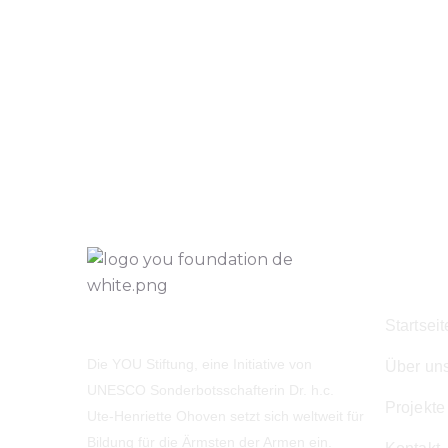
Navig
Startseit
Die YOU Stiftung, eine Initiative von
Über un
UNESCO Sonderbotsschafterin Dr. h.c.
Projekte
Ute-Henriette Ohoven setzt sich weltweit für
Bildung für die Ärmsten der Armen ein.