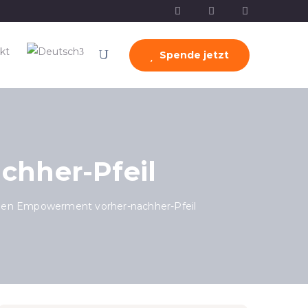
kt
Spende jetzt
hher-Pfeil
n Empowerment vorher-nachher-Pfeil