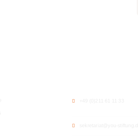
ation
Kontakt
e
+49 (0)211 61 11 33
s
sekretariat@you-stiftung.