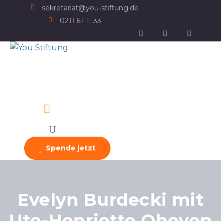
sekretariat@you-stiftung.de
0211 61 11 33
Spende jetzt
Evelyn Burdecki mit
Ute-Henriette Ohoven