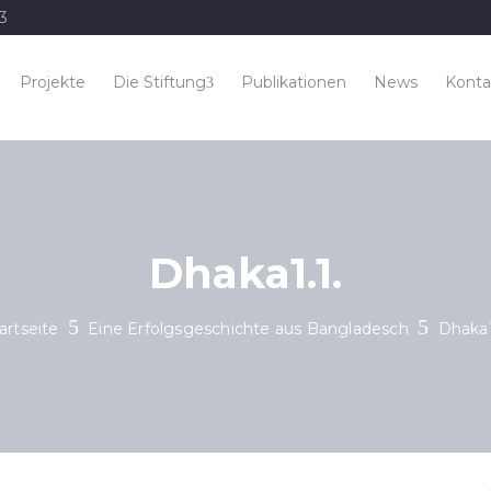
33
Projekte
Die Stiftung
Publikationen
News
Konta
Dhaka1.1.
artseite
Eine Erfolgsgeschichte aus Bangladesch
Dhaka1