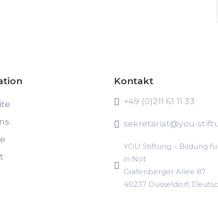
ation
Kontakt
+49 (0)211 61 11 33
ite
ns
sekretariat@you-stift
te
YOU Stiftung – Bildung fü
t
in Not
Grafenberger Allee 87
40237 Düsseldorf, Deuts