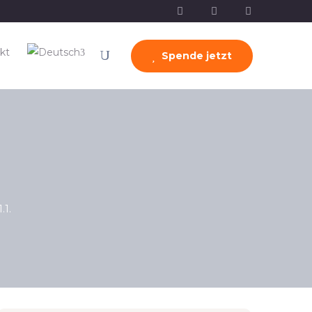
kt
Spende jetzt
.1.