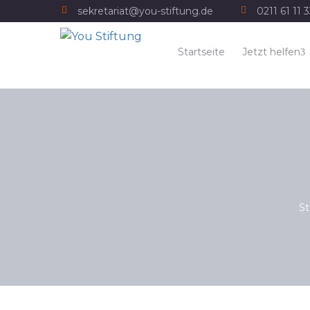
sekretariat@you-stiftung.de
0211 61 11 
Startseite
Jetzt helfen
St