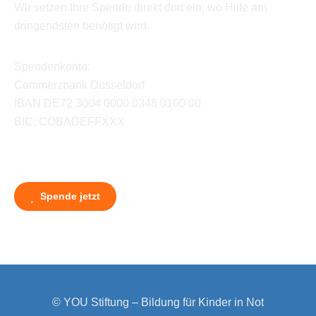
Wir setzen Ihre Spende direkt dort ein, wo Hilfe am
dringendsten benötigt wird.
Spendenkonto:
Commerzbank Düsseldorf
IBAN DE72 3004 0000 0348 0100 00
BIC: COBADEFFXXX
Spende jetzt
© YOU Stiftung – Bildung für Kinder in Not