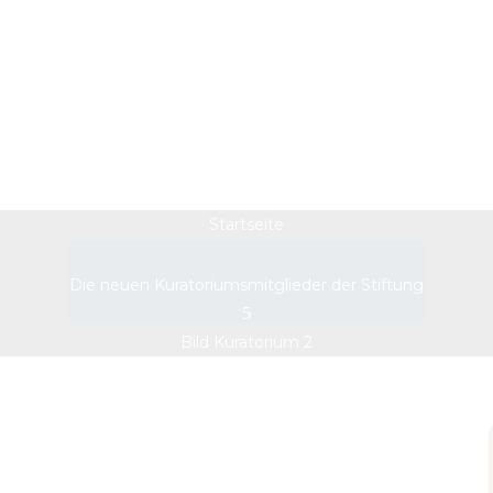
Bild Kuratorium 2
Startseite
Die neuen Kuratoriumsmitglieder der Stiftung
Bild Kuratorium 2