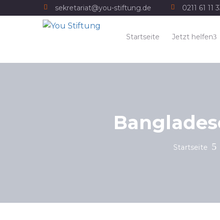
sekretariat@you-stiftung.de
0211 61 11 
Startseite
Jetzt helfen
Banglades
Startseite