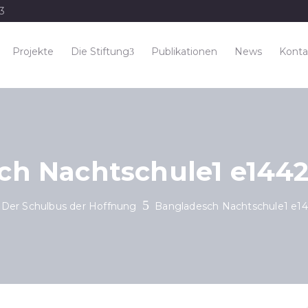
33
Projekte
Die Stiftung
Publikationen
News
Konta
ch Nachtschule1 e144
Der Schulbus der Hoffnung
Bangladesch Nachtschule1 e1