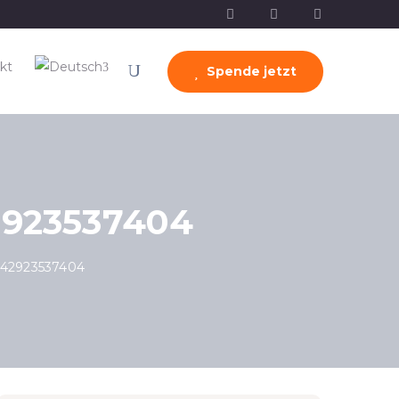
kt
Spende jetzt
2923537404
442923537404