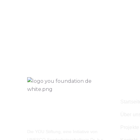
Navig
Startseit
Über un
Projekte
Die YOU Stiftung, eine Initiative von
UNESCO Sonderbotsschafterin Dr. h.c.