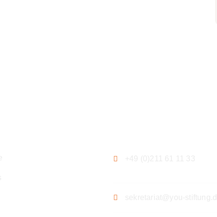
ation
Kontakt
e
+49 (0)211 61 11 33
s
sekretariat@you-stiftung.