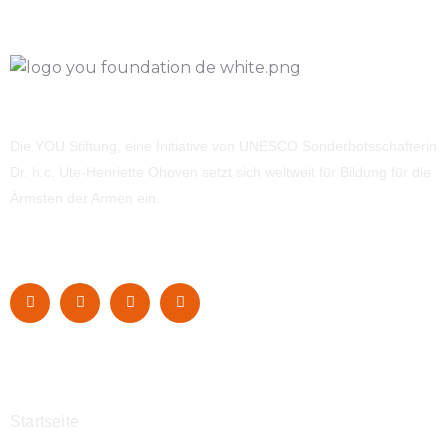
Die YOU Stiftung, eine Initiative von UNESCO Sonderbotsschafterin
Dr. h.c. Ute-Henriette Ohoven setzt sich weltweit für Bildung für die
Ärmsten der Armen ein.
Navigation
Startseite